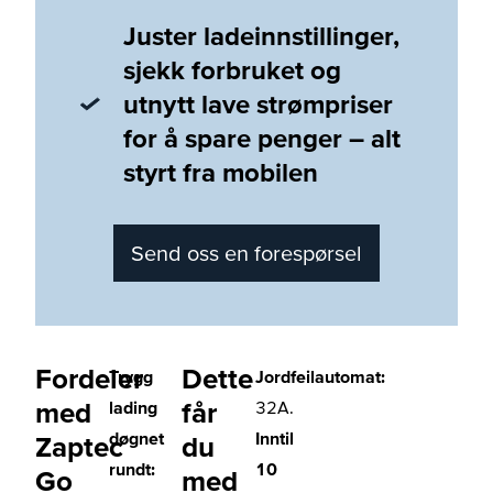
Juster ladeinnstillinger,
sjekk forbruket og
utnytt lave strømpriser
for å spare penger – alt
styrt fra mobilen
Send oss en forespørsel
Fordeler
Dette
Trygg
Jordfeilautomat:
med
får
lading
32A.
døgnet
Inntil
Zaptec
du
rundt:
10
Go
med