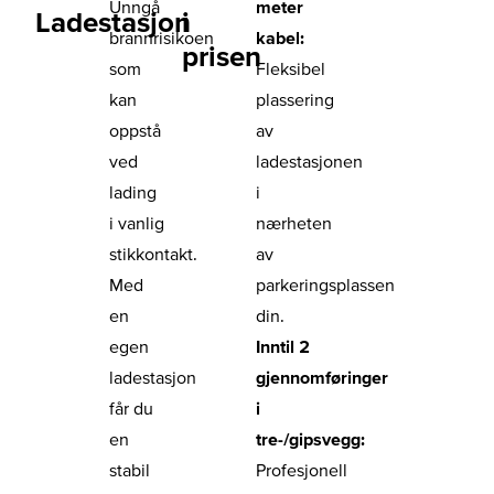
Unngå
meter
Ladestasjon
i
brannrisikoen
kabel:
prisen
som
Fleksibel
kan
plassering
oppstå
av
ved
ladestasjonen
lading
i
i vanlig
nærheten
stikkontakt.
av
Med
parkeringsplassen
en
din.
egen
Inntil 2
ladestasjon
gjennomføringer
får du
i
en
tre-/gipsvegg:
stabil
Profesjonell