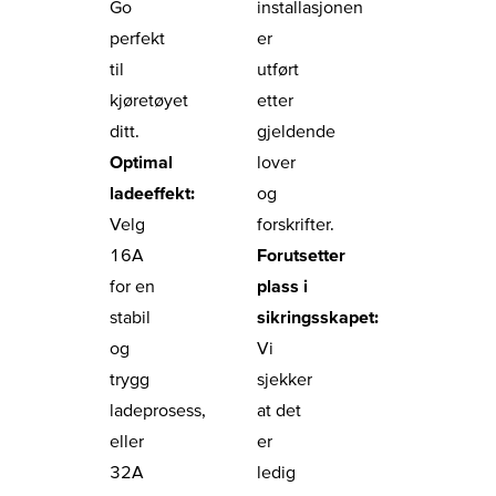
Go
installasjonen
perfekt
er
til
utført
kjøretøyet
etter
ditt.
gjeldende
Optimal
lover
ladeeffekt:
og
Velg
forskrifter.
16A
Forutsetter
for en
plass i
stabil
sikringsskapet:
og
Vi
trygg
sjekker
ladeprosess,
at det
eller
er
32A
ledig