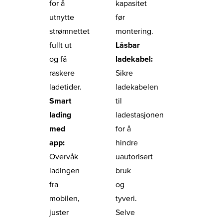
for å
kapasitet
utnytte
før
strømnettet
montering.
fullt ut
Låsbar
og få
ladekabel:
raskere
Sikre
ladetider.
ladekabelen
Smart
til
lading
ladestasjonen
med
for å
app:
hindre
Overvåk
uautorisert
ladingen
bruk
fra
og
mobilen,
tyveri.
juster
Selve