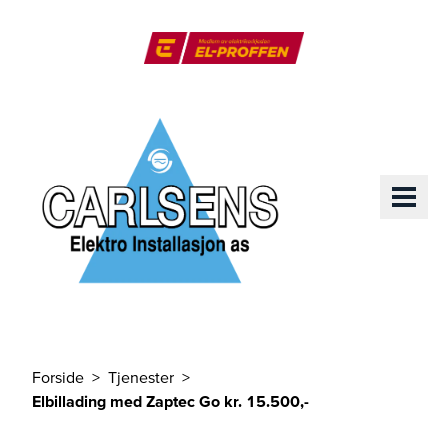
Til hovedinnhold
El-Proffen
ME
Forside
Tjenester
Du er her
Elbillading med Zaptec Go kr. 15.500,-