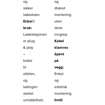
og
og
sikker
diskret
ladestrøm.
montering
Enkel i
uten
bruk:
store
Ladestasjonen
inngrep.
er plug
Kabel
& play
klamres
–
åpent
koble
på
til
vegg:
elbilen,
Enkel
og
og
ladingen
estetisk
starter
montering.
umiddelbart,
Inntil