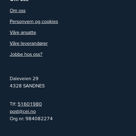
Om oss
Personvern og cookies
Våre ansatte
Våre leverandører
Jobbe hos oss?
Daleveien 29
4328
SANDNES
Tlf:
51601980
on.iec@tsop
Org nr:
984082274