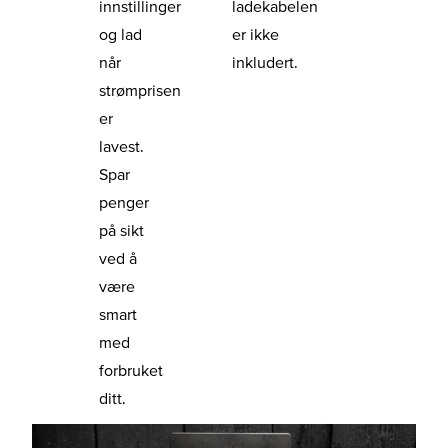
innstillinger
ladekabelen
og lad
er ikke
når
inkludert
.
strømprisen
er
lavest.
Spar
penger
på sikt
ved å
være
smart
med
forbruket
ditt.