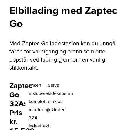
Elbillading med Zaptec
Go
Med Zaptec Go ladestasjon kan du unngå
faren for varmgang og brann som ofte
oppstår ved lading gjennom en vanlig
stikkontakt.
Zaptec
Prisen
Selve
Go
inkluderer
ladekabelen
komplett
er ikke
32A:
montering,
inkludert.
Pris
32A
kr.
ladeeffekt.