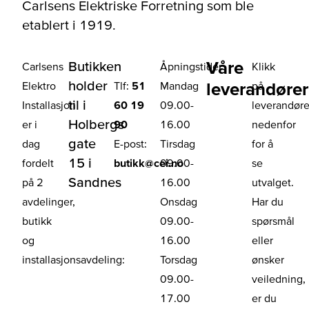
Carlsens Elektriske Forretning som ble
etablert i 1919.
Våre
Butikken
Carlsens
Åpningstider
Klikk
holder
leverandører
Elektro
Tlf:
51
Mandag
på
til i
Installasjon
60 19
09.00-
leverandør
Holbergs
er i
90
16.00
nedenfor
gate
dag
E-post:
Tirsdag
for å
15 i
fordelt
butikk@cei.no
09.00-
se
Sandnes
på 2
16.00
utvalget.
avdelinger,
Onsdag
Har du
butikk
09.00-
spørsmål
og
16.00
eller
installasjonsavdeling:
Torsdag
ønsker
09.00-
veiledning,
17.00
er du