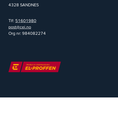
4328
SANDNES
Tlf:
51601980
on.iec@tsop
Org nr:
984082274