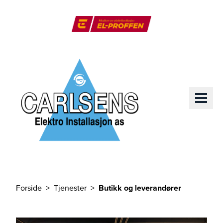
Til hovedinnhold
El-Proffen
ME
Forside
Tjenester
Butikk og leverandører
Du er her